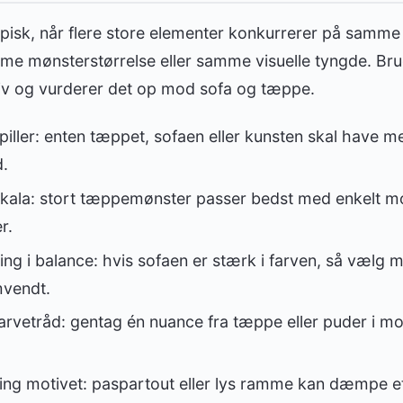
ypisk, når flere store elementer konkurrerer på samm
 mønsterstørrelse eller samme visuelle tyngde. Brug 
iv og vurderer det op mod sofa og tæppe.
ller: enten tæppet, sofaen eller kunsten skal have m
.
ala: stort tæppemønster passer bedst med enkelt m
r.
ng i balance: hvis sofaen er stærk i farven, så væl
mvendt.
farvetråd: gentag én nuance fra tæppe eller puder i m
ring motivet: paspartout eller lys ramme kan dæmpe et