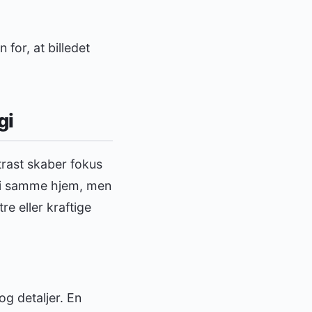
for, at billedet
gi
ntrast skaber fokus
 i samme hjem, men
e eller kraftige
g detaljer. En