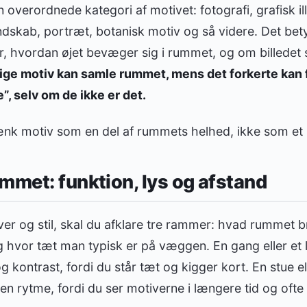
 overordnede kategori af motivet: fotografi, grafisk ill
andskab, portræt, botanisk motiv og så videre. Det bet
, hvordan øjet bevæger sig i rummet, og om billedet 
tige motiv kan samle rummet, mens det forkerte kan
te”, selv om de ikke er det.
nk motiv som en del af rummets helhed, ikke som et i
mmet: funktion, lys og afstand
ver og stil, skal du afklare tre rammer: hvad rummet br
g hvor tæt man typisk er på væggen. En gang eller et li
og kontrast, fordi du står tæt og kigger kort. En stue e
en rytme, fordi du ser motiverne i længere tid og ofte