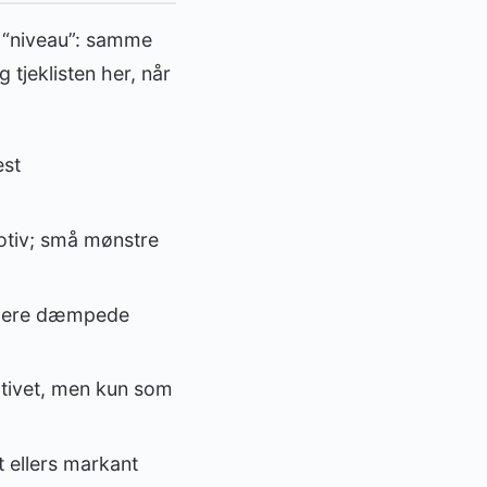
e “niveau”: samme
tjeklisten her, når
est
otiv; små mønstre
g mere dæmpede
otivet, men kun som
 ellers markant