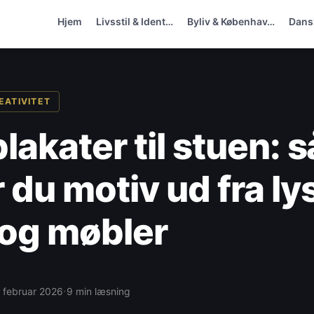
Hjem
Livsstil & Ident…
Byliv & Københav…
Dansk
EATIVITET
lakater til stuen: 
 du motiv ud fra lys
 og møbler
·
. februar 2026
9 min læsning