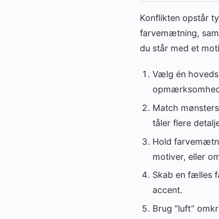
Konflikten opstår t
farvemætning, samme
du står med et mot
Vælg én hovedspi
opmærksomhed
Match mønstersk
tåler flere detalje
Hold farvemætni
motiver, eller o
Skab en fælles 
accent.
Brug “luft” omk