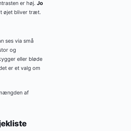
ntrasten er høj.
Jo
 øjet bliver træt.
an ses via små
 stor og
ygger eller bløde
 det er et valg om
d mængden af
jekliste