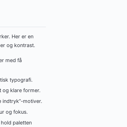
rker. Her er en
er og kontrast.
ver med få
isk typografi.
t og klare former.
e indtryk”-motiver.
ur og fokus.
 hold paletten