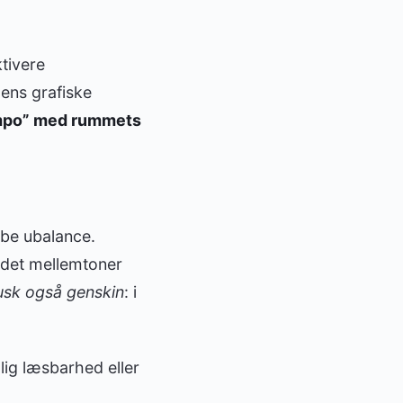
ktivere
mens grafiske
mpo” med rummets
abe ubalance.
edet mellemtoner
sk også genskin
: i
lig læsbarhed eller