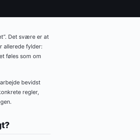
t”. Det svære er at
r allerede fylder:
det føles som om
 arbejde bevidst
konkrete regler,
agen.
gt?