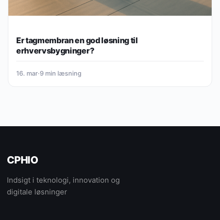
Er tagmembran en god løsning til
erhvervsbygninger?
16. mar
·
9 min læsning
CPHIO
Indsigt i teknologi, innovation og
digitale løsninger