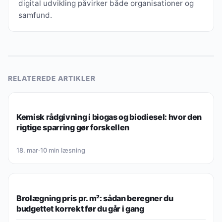
digital udvikling påvirker både organisationer og
samfund.
RELATEREDE ARTIKLER
KUNST, DESIGN & KREATIVITET
Kemisk rådgivning i biogas og biodiesel: hvor den
rigtige sparring gør forskellen
18. mar
·
10 min læsning
KUNST, DESIGN & KREATIVITET
Brolægning pris pr. m²: sådan beregner du
budgettet korrekt før du går i gang