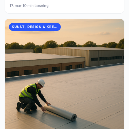
17. mar
·
10 min læsning
KUNST, DESIGN & KREATIVITET