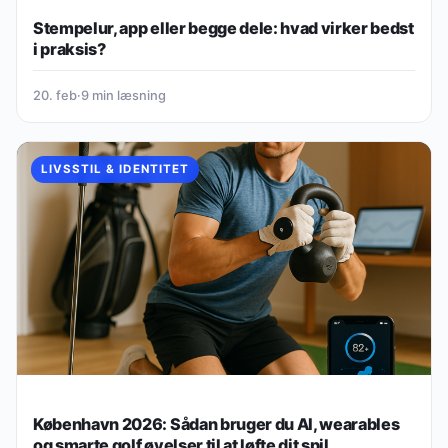
Stempelur, app eller begge dele: hvad virker bedst
i praksis?
20. feb
·
9 min læsning
LIVSSTIL & IDENTITET
København 2026: Sådan bruger du AI, wearables
og smarte golf øvelser til at løfte dit spil