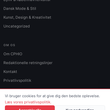
Dansk Mode & Stil
Kunst, Design & Kreativitet
Uncategorized
OM OS
Om CPHIO
Redaktionelle retningslinjer
Kontakt
Privatlivspolitik
Vi bruger cookies for at give dig den bedste oplevelse.
Læs vores privatlivspolitik.
© 2026 CPHIO · Alle rettigheder forbeholdes
Privatlivspolitik
Kontakt