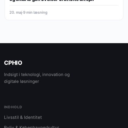
20. maj
·
9 min læsning
CPHIO
Indsigt i teknologi, innovation og
digitale løsninger
INDHOLD
Livsstil & Identitet
Byliv & Københavnerkultur