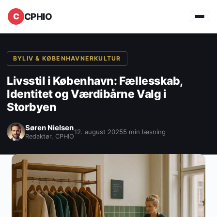
CPHIO
BYLIV & KØBENHAVNERKULTUR
Livsstil i København: Fællesskab,
Identitet og Værdibårne Valg i
Storbyen
Søren Nielsen
12. august 2025
5 min læsning
Redaktør, CPHIO