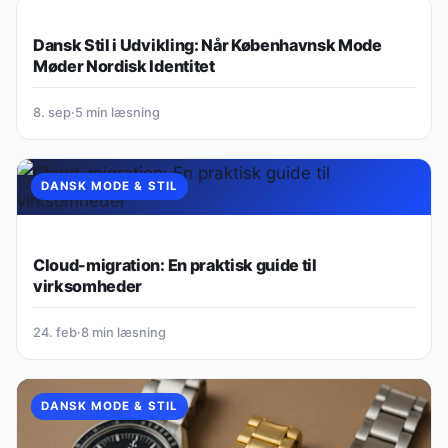
DANSK MODE & STIL
Dansk Stil i Udvikling: Når Københavnsk Mode
Møder Nordisk Identitet
8. sep
·
5 min læsning
DANSK MODE & STIL
Cloud-migration: En praktisk guide til
virksomheder
24. feb
·
8 min læsning
DANSK MODE & STIL