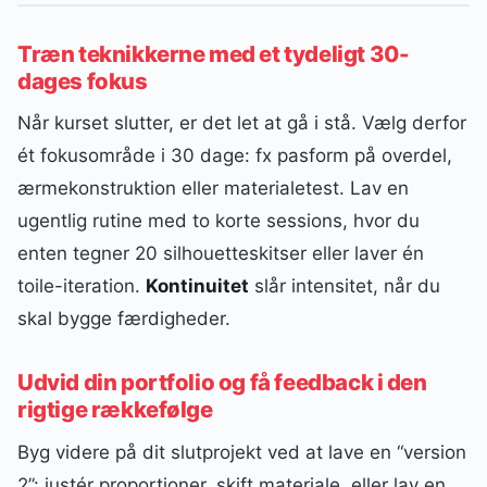
Træn teknikkerne med et tydeligt 30-
dages fokus
Når kurset slutter, er det let at gå i stå. Vælg derfor
ét fokusområde i 30 dage: fx pasform på overdel,
ærmekonstruktion eller materialetest. Lav en
ugentlig rutine med to korte sessions, hvor du
enten tegner 20 silhouetteskitser eller laver én
toile-iteration.
Kontinuitet
slår intensitet, når du
skal bygge færdigheder.
Udvid din portfolio og få feedback i den
rigtige rækkefølge
Byg videre på dit slutprojekt ved at lave en “version
2”: justér proportioner, skift materiale, eller lav en